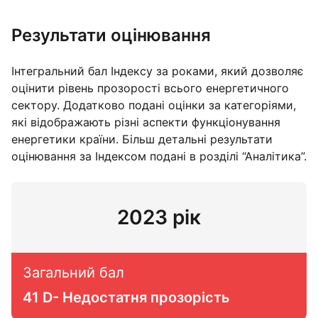
Результати оцінювання
Інтегральний бал Індексу за роками, який дозволяє
оцінити рівень прозорості всього енергетичного
сектору. Додатково подані оцінки за категоріями,
які відображають різні аспекти функціонування
енергетики країни. Більш детальні результати
оцінювання за Індексом подані в розділі “Аналітика”.
ік
2022 р
Загальний бал
орість
39
F
Неприйнятна про