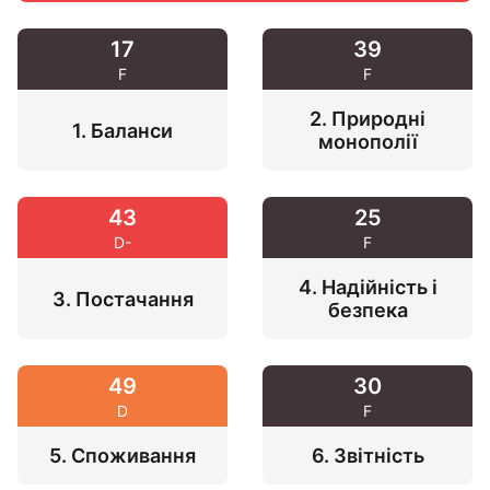
39
21
F
F
2. Природні
1. Баланси
монополії
25
37
F
F
4. Надійність і
3. Постачання
безпека
30
49
F
D
6. Звітність
5. Споживання