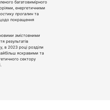
бленого багатовимірного
егоріями, енергетичними
ностику прогалин
та
 щодо покращення
новими змістовними
тя результатів
у, в 2023 році розділи
найбільш яскравими та
гетичного сектору
.