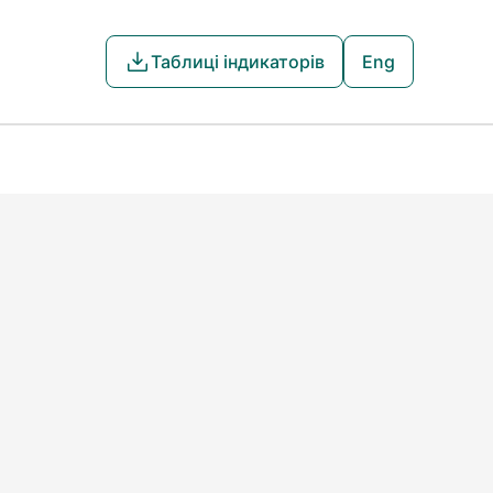
Таблиці індикаторів
Eng