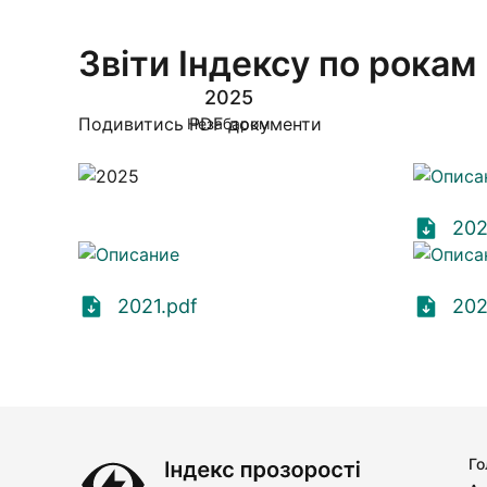
Звіти Індексу по рокам
2025
Подивитись PDF документи
Незабаром
202
2021.pdf
202
Го