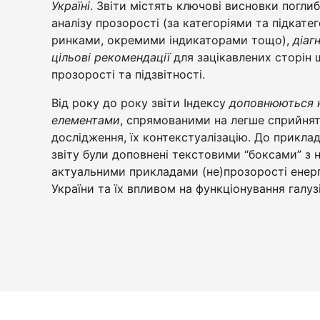
Україні
. Звіти містять ключові висновки погли
аналізу прозорості (за категоріями та підкат
ринками, окремими індикаторами тощо),
діаг
цільові рекомендації
для зацікавлених сторін
прозорості та підзвітності.
Від року до року звіти Індексу
доповнюються 
елементами
, спрямованими на легше сприйнят
дослідження, їх контекстуалізацію. До приклад
звіту були доповнені текстовими “боксами” з 
актуальними прикладами (не)прозорості енер
України та їх впливом на функціонування галузі